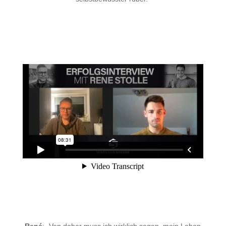
René
:
„Von daher muss ich wirklich sagen, mein Leben