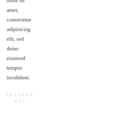
dolor sit
amet,
consectetur
adipisicing
elit, sed
duius
eiusmod
tempor
incididunt.
TRUSTED
BY: