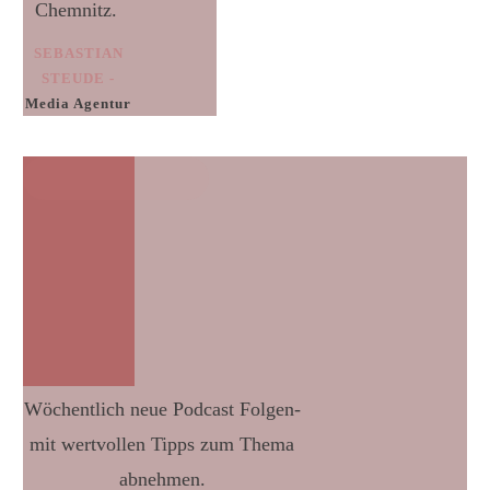
Chemnitz.
SEBASTIAN
STEUDE -
Media Agentur
Wöchentlich neue Podcast Folgen-
mit wertvollen Tipps zum Thema
abnehmen.