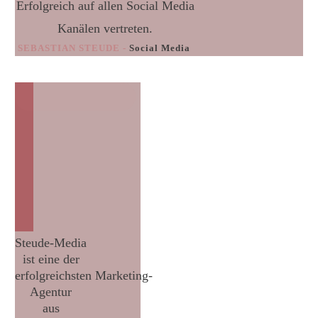
Erfolgreich auf allen Social Media
Kanälen vertreten.
SEBASTIAN STEUDE -
Social Media
Steude-Media
ist eine der
erfolgreichsten
Marketing-
Agentur
aus