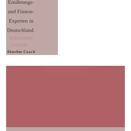
Ernährungs-
und Fitness-
Experten in
Deutschland.
SEBASTIAN
STEUDE -
Abnehm Coach