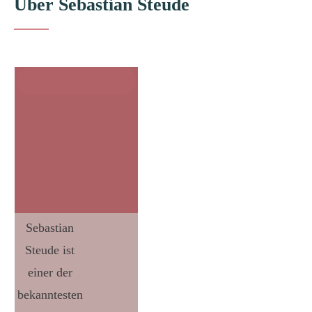
Über Sebastian Steude
Sebastian
Steude ist
einer der
bekanntesten