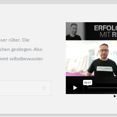
ser rüber. Die
sschen gestiegen. Also
ommt selbstbewusster