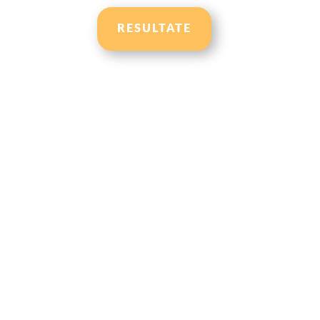
RESULTATE
Du bist zwar beruflich er
eigenen Körper nicht m
darunter gelitten hat?
Du hast schon einige Ab
immer wieder in alte Ge
nie langfristig Erfolg?