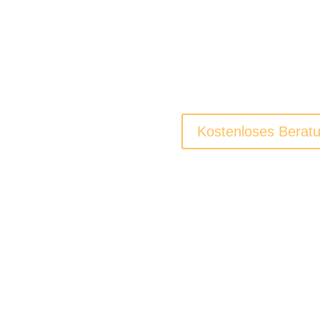
Sebastian Steude
hat b
vielbeschäftigten
Men
weniger Monate wieder i
den Bauch los zu werde
dauerhaft
zu halten.
Kostenloses Berat
N