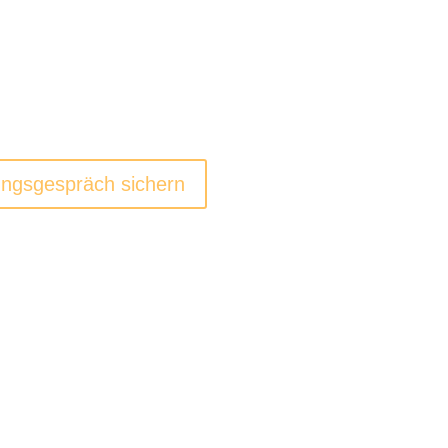
ereits über
100
schen
dabei geholfen innerhalb
n die Klamotten von früher zu passen,
n und das neue Gewicht auch
ungsgespräch sichern
