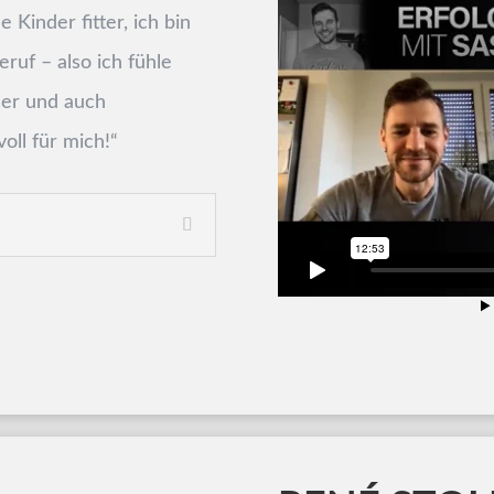
e Kinder fitter, ich bin
eruf – also ich fühle
ser und auch
oll für mich!
“