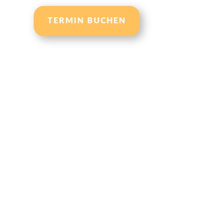
TERMIN BUCHEN
folgreich, aber fühlst dich in deinem
ehr wohl, weil dein Bauchumfang
nehmversuche gestartet, aber bist
wohnheiten zurückverfallen und hattest