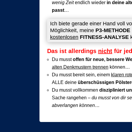
wenig Zeit
endlich wieder
in
deine al
passt
…
Ich biete gerade einer Hand voll 
Möglichkeit, meine
P3-METHODE
kostenlosen
FITNESS-ANALYSE
k
Das ist allerdings
nicht
für je
Du musst
offen für neue, bessere W
alten Denkmustern trennen
können…
Du musst bereit sein, einem
klaren ro
ALLE deine
überschüssigen Pölste
Du musst vollkommen
diszipliniert u
Sache rangehen –
du musst von dir s
abverlangen können
…