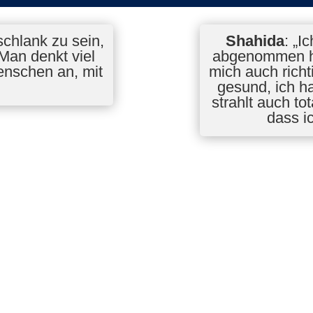
 schlank zu sein,
Shahida
: „I
Man denkt viel
abgenommen hab
enschen an, mit
mich auch richti
“
gesund, ich h
strahlt auch to
dass i