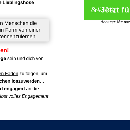
te Lieblingshose
Jetzt f
Achtung: Nur noch
von Menschen die
in Form von einer
ennenzulernen.
den!
ege
sein und dich von
ten Faden
zu folgen, um
rchen loszuwerden
…
nd engagiert
an die
elbst volles Engagement