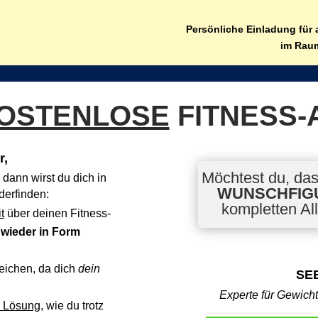
Persönliche Einladung für 
im Rau
OSTENLOSE
FITNESS-
r,
Möchtest du, das
dann wirst du dich in
WUNSCHFIG
erfinden:
kompletten Al
t
über deinen Fitness-
 wieder in Form
eichen, da dich
dein
SE
Experte für Gewich
 Lösung
, wie du trotz